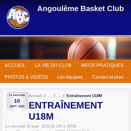
Panneau de gestion des cookies
Angoulême Basket Club
ACCUEIL
LA VIE DU CLUB
INFOS PRATIQUES
PHOTOS & VIDÉOS
Les équipes
Contact et plan
Le
mercredi
Accueil
Entraînement U18M
10
ENTRAÎNEMENT
SEPT.
2025
U18M
Le
mercredi
10
sept.
2025
de 19h à 20h30