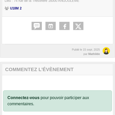
Lieu :
74 rue de la Trésorière
16000
ANGOULÊME
U18M 2
Publié le
15 sept. 2025
par
Mathilde
COMMENTEZ L’ÉVÈNEMENT
Connectez-vous
pour pouvoir participer aux
commentaires.