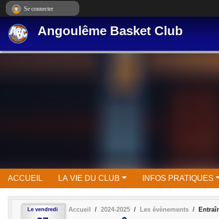
Panneau de gestion des cookies
Se connecter
Angoulême Basket Club
ACCUEIL
LA VIE DU CLUB
INFOS PRATIQUES
Accueil
2024-2025
Les évènements
Entra
Le
vendredi