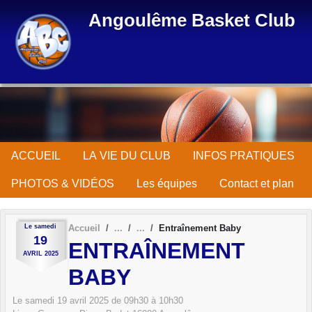
Panneau de gestion des cookies
Angoulême Basket Club
ACCUEIL
LA VIE DU CLUB
INFOS PRATIQUES
PHOTOS & VIDÉOS
Les équipes
Contact et plan
Le
samedi
Accueil
Entraînement Baby
19
ENTRAÎNEMENT
AVRIL
2025
BABY
Le
samedi
19
avril
2025
de 09h30 à 10h30