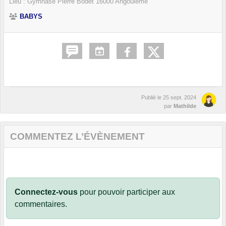
Lieu :
Gymnase Pierre Bodet
16000
Angoulême
BABYS
Publié le
25 sept. 2024
par
Mathilde
COMMENTEZ L’ÉVÈNEMENT
Connectez-vous
pour pouvoir participer aux
commentaires.