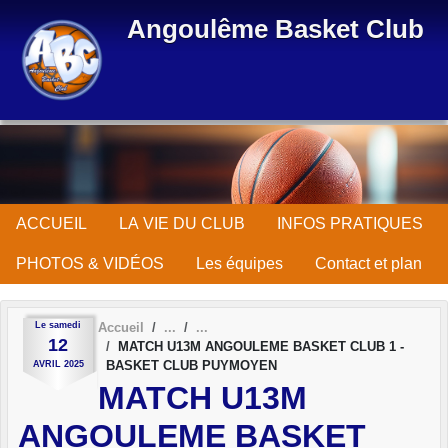
Panneau de gestion des cookies
Angoulême Basket Club
ACCUEIL
LA VIE DU CLUB
INFOS PRATIQUES
PHOTOS & VIDÉOS
Les équipes
Contact et plan
Le
samedi
Accueil
12
MATCH U13M ANGOULEME BASKET CLUB 1 -
BASKET CLUB PUYMOYEN
AVRIL
2025
MATCH U13M
ANGOULEME BASKET