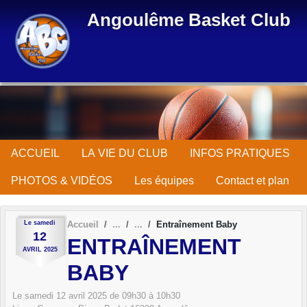
Panneau de gestion des cookies
Angoulême Basket Club
ACCUEIL
LA VIE DU CLUB
INFOS PRATIQUES
PHOTOS & VIDÉOS
Les équipes
Contact et plan
Le
samedi
Accueil
Entraînement Baby
12
ENTRAÎNEMENT
AVRIL
2025
BABY
Le
samedi
12
avril
2025
de 09h30 à 10h30