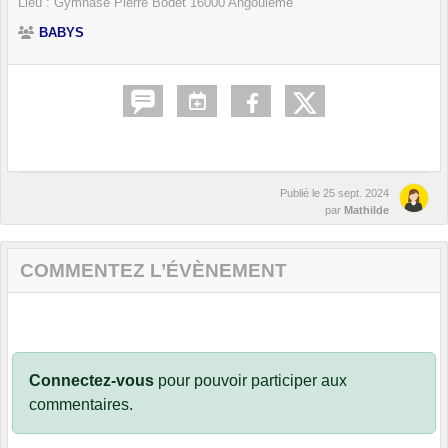
Lieu :
Gymnase Pierre Bodet
16000
Angoulême
BABYS
Publié le
25 sept. 2024
par
Mathilde
COMMENTEZ L’ÉVÈNEMENT
Connectez-vous
pour pouvoir participer aux
commentaires.