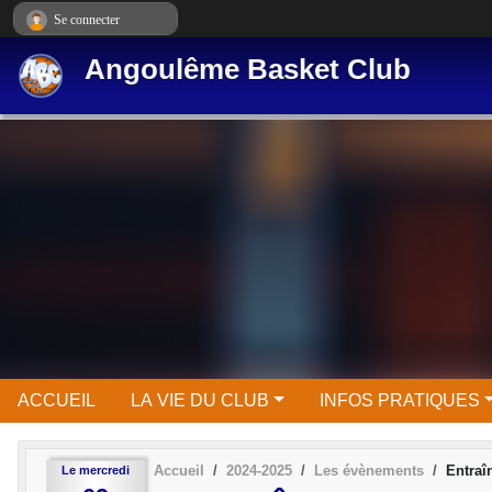
Panneau de gestion des cookies
Se connecter
Angoulême Basket Club
ACCUEIL
LA VIE DU CLUB
INFOS PRATIQUES
Accueil
2024-2025
Les évènements
Entra
Le
mercredi