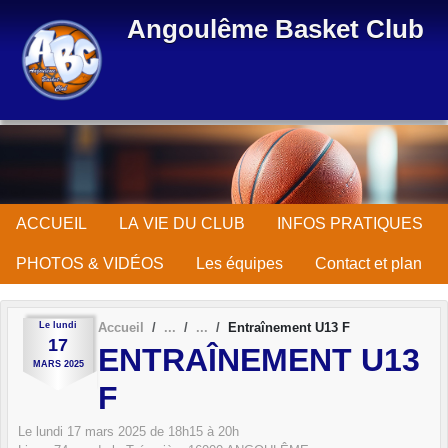
Panneau de gestion des cookies
Angoulême Basket Club
ACCUEIL
LA VIE DU CLUB
INFOS PRATIQUES
PHOTOS & VIDÉOS
Les équipes
Contact et plan
Le
lundi
Accueil
Entraînement U13 F
17
ENTRAÎNEMENT U13
MARS
2025
F
Le
lundi
17
mars
2025
de 18h15 à 20h