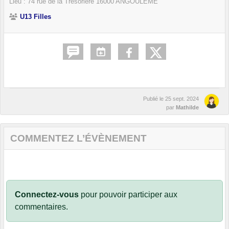
Lieu :
74 rue de la Trésorière
16000
ANGOULÊME
U13 Filles
Publié le
25 sept. 2024
par
Mathilde
COMMENTEZ L’ÉVÈNEMENT
Connectez-vous
pour pouvoir participer aux
commentaires.