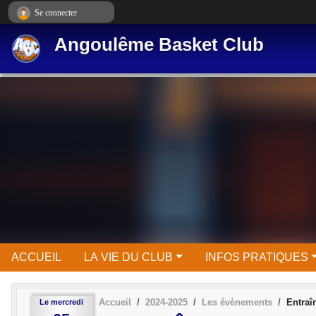
Panneau de gestion des cookies
Se connecter
Angoulême Basket Club
ACCUEIL
LA VIE DU CLUB
INFOS PRATIQUES
Accueil
2024-2025
Les évènements
Entraî
Le
mercredi