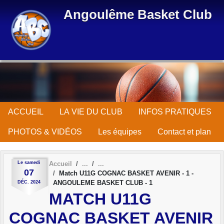
Panneau de gestion des cookies
Angoulême Basket Club
ACCUEIL
LA VIE DU CLUB
INFOS PRATIQUES
PHOTOS & VIDÉOS
Les équipes
Contact et plan
Le
samedi
Accueil
07
Match U11G COGNAC BASKET AVENIR - 1 -
ANGOULEME BASKET CLUB - 1
DÉC.
2024
MATCH U11G
COGNAC BASKET AVENIR