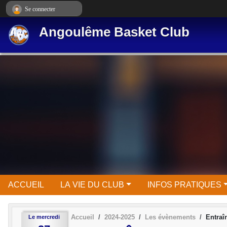
Panneau de gestion des cookies
Se connecter
Angoulême Basket Club
ACCUEIL
LA VIE DU CLUB
INFOS PRATIQUES
Accueil
2024-2025
Les évènements
Entraî
Le
mercredi