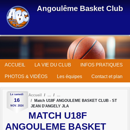
Panneau de gestion des cookies
Angoulême Basket Club
ACCUEIL
LA VIE DU CLUB
INFOS PRATIQUES
PHOTOS & VIDÉOS
Les équipes
Contact et plan
Le
samedi
Accueil
16
Match U18F ANGOULEME BASKET CLUB - ST
JEAN D'ANGELY JLA
NOV.
2024
MATCH U18F
ANGOULEME BASKET