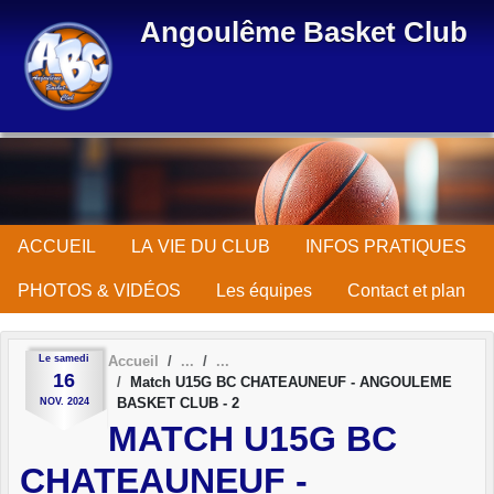
Panneau de gestion des cookies
Angoulême Basket Club
ACCUEIL
LA VIE DU CLUB
INFOS PRATIQUES
PHOTOS & VIDÉOS
Les équipes
Contact et plan
Le
samedi
Accueil
16
Match U15G BC CHATEAUNEUF - ANGOULEME
BASKET CLUB - 2
NOV.
2024
MATCH U15G BC
CHATEAUNEUF -