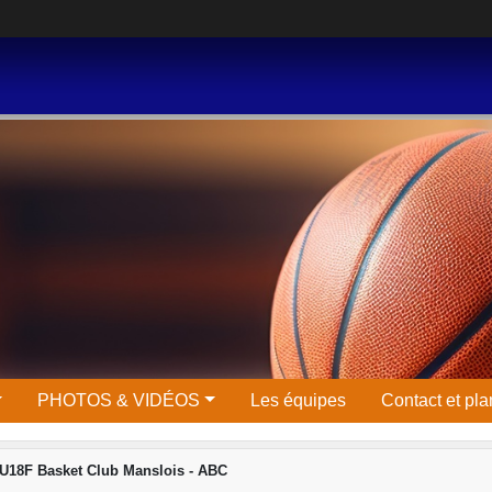
PHOTOS & VIDÉOS
Les équipes
Contact et pla
U18F Basket Club Manslois - ABC