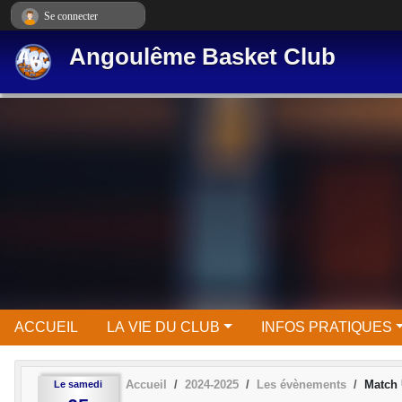
Panneau de gestion des cookies
Se connecter
Angoulême Basket Club
ACCUEIL
LA VIE DU CLUB
INFOS PRATIQUES
Accueil
2024-2025
Les évènements
Match 
Le
samedi