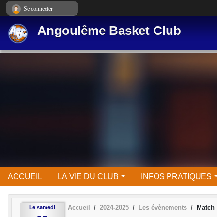
Panneau de gestion des cookies
Se connecter
Angoulême Basket Club
ACCUEIL
LA VIE DU CLUB
INFOS PRATIQUES
Accueil
2024-2025
Les évènements
Match 
Le
samedi