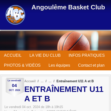
Panneau de gestion des cookies
Angoulême Basket Club
ACCUEIL
LA VIE DU CLUB
INFOS PRATIQUES
PHOTOS & VIDÉOS
Les équipes
Contact et plan
Le
vendredi
Accueil
Entraînement U11 A et B
04
ENTRAÎNEMENT U11
OCT.
2024
A ET B
Le
vendredi
04
oct.
2024
de 18h à 19h15