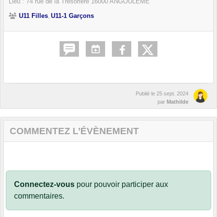
Lieu :
74 rue de la Trésorière
16000
ANGOULÊME
U11 Filles
U11-1 Garçons
Publié le
25 sept. 2024
par
Mathilde
COMMENTEZ L’ÉVÈNEMENT
Connectez-vous
pour pouvoir participer aux
commentaires.