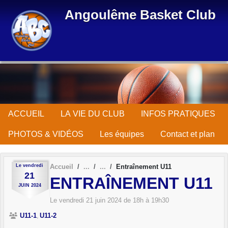
Panneau de gestion des cookies
Angoulême Basket Club
ACCUEIL
LA VIE DU CLUB
INFOS PRATIQUES
PHOTOS & VIDÉOS
Les équipes
Contact et plan
Le
vendredi
Accueil
Entraînement U11
21
ENTRAÎNEMENT U11
JUIN
2024
Le
vendredi
21
juin
2024
de 18h à 19h30
U11-1
U11-2