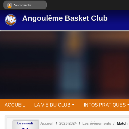
Panneau de gestion des cookies
Se connecter
Angoulême Basket Club
ACCUEIL
LA VIE DU CLUB
INFOS PRATIQUES
Accueil
2023-2024
Les évènements
Match
Le
samedi