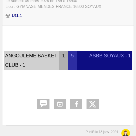
Le
samedi
09
mars
2024
de 15h à 16h30
Lieu :
GYMNASE MENDES FRANCE
16800
SOYAUX
U11-1
ANGOULEME BASKET
1
5
ASBB SOYAUX - 1
CLUB - 1
Publié le
13 janv. 2024