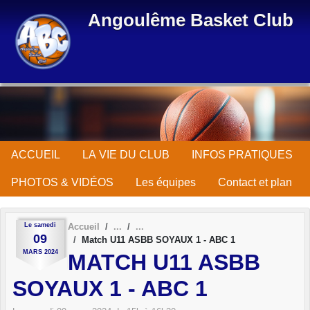
Panneau de gestion des cookies
Angoulême Basket Club
ACCUEIL
LA VIE DU CLUB
INFOS PRATIQUES
PHOTOS & VIDÉOS
Les équipes
Contact et plan
Le
samedi
Accueil
09
Match U11 ASBB SOYAUX 1 - ABC 1
MARS
2024
MATCH U11 ASBB
SOYAUX 1 - ABC 1