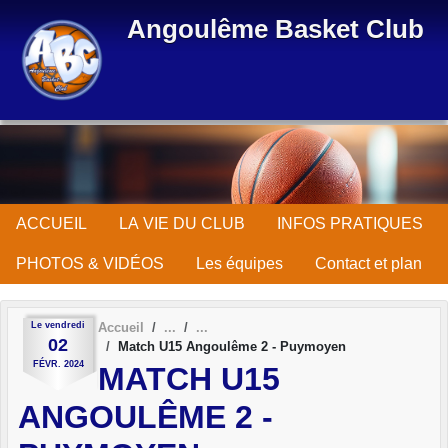
Panneau de gestion des cookies
Angoulême Basket Club
ACCUEIL
LA VIE DU CLUB
INFOS PRATIQUES
PHOTOS & VIDÉOS
Les équipes
Contact et plan
Le
vendredi
Accueil
02
Match U15 Angoulême 2 - Puymoyen
FÉVR.
2024
MATCH U15
ANGOULÊME 2 -