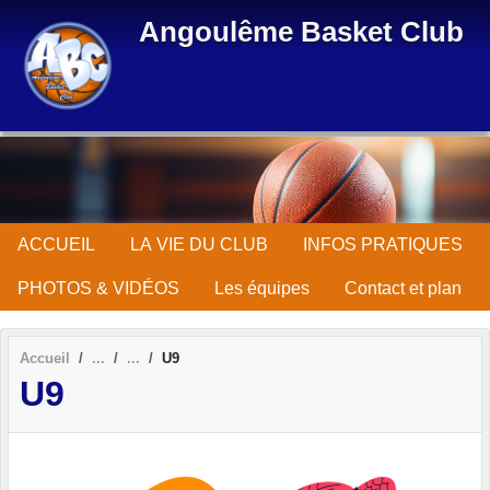
Panneau de gestion des cookies
Angoulême Basket Club
ACCUEIL
LA VIE DU CLUB
INFOS PRATIQUES
PHOTOS & VIDÉOS
Les équipes
Contact et plan
Accueil
U9
U9