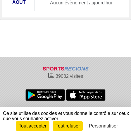
AOÛT
Aucun évènement aujourd'hui
SPORTS
REGIONS
39032
visites
Charte cookies
Gestion des cookies
Ce site utilise des cookies et vous donne le contrôle sur ceux
Informations légales
Signaler un contenu inapproprié
que vous souhaitez activer
Tout accepter
Tout refuser
Personnaliser
Envie de participer ?
Connexion