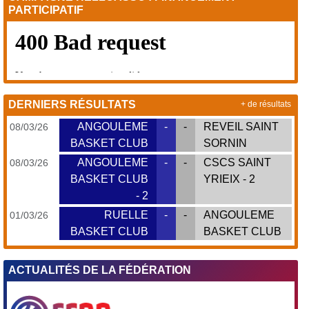
PARTICIPATIF
DERNIERS RÉSULTATS
+ de résultats
ANGOULEME
-
-
REVEIL SAINT
08/03/26
BASKET CLUB
SORNIN
ANGOULEME
-
-
CSCS SAINT
08/03/26
BASKET CLUB
YRIEIX - 2
- 2
RUELLE
-
-
ANGOULEME
01/03/26
BASKET CLUB
BASKET CLUB
ACTUALITÉS DE LA FÉDÉRATION