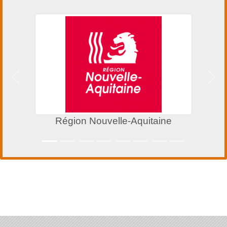
Précedent
Suiv
Région Nouvelle-Aquitaine